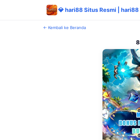
💎 hari88 Situs Resmi | hari88
← Kembali ke Beranda
8