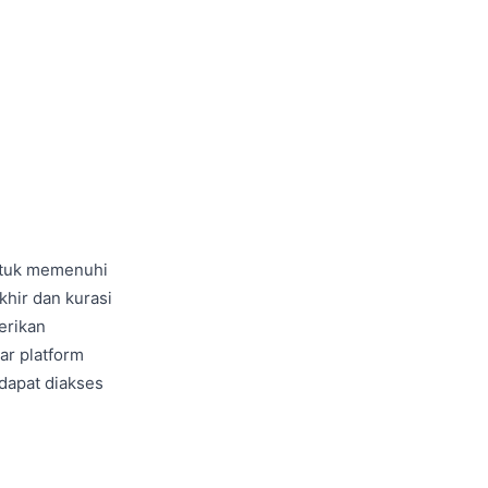
untuk memenuhi
hir dan kurasi
erikan
ar platform
 dapat diakses